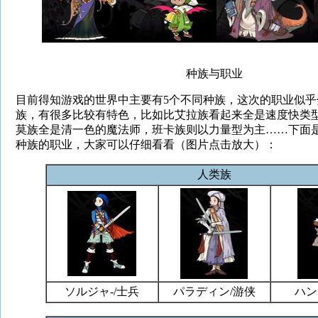
种族与职业
目前得知游戏的世界中主要有5个不同种族，这次的职业似乎
族，有很多比较有特色，比如比艾拉族看起来全是速度快类
莫族全是清一色的魔法师，班卡族则以力量型为主……下面
种族的职业，大家可以仔细看看（图片点击放大）：
人类族
ソルジャ-/士兵
パラディン/游侠
ハン