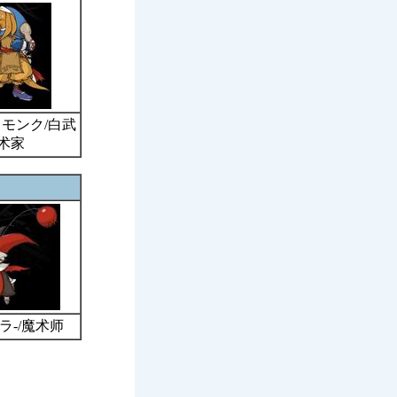
モンク/白武
术家
ラ-/魔术师