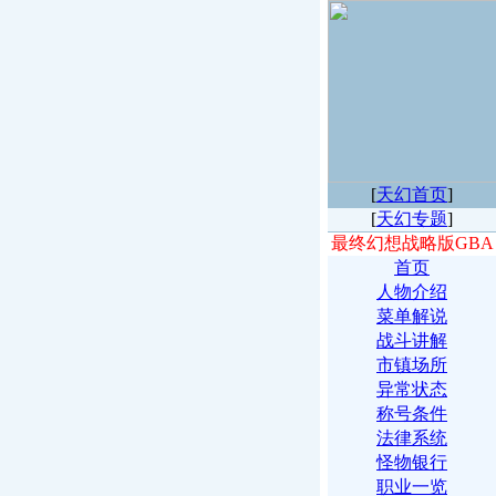
[
天幻首页
]
[
天幻专题
]
最终幻想战略版GBA
首页
人物介绍
菜单解说
战斗讲解
市镇场所
异常状态
称号条件
法律系统
怪物银行
职业一览