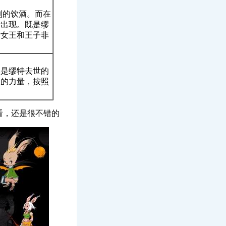
制的饮酒。而在
者出现。既是缪
斯女王和王子非
体是缪特去世的
大的力量，按照
。
看，还是很不错的