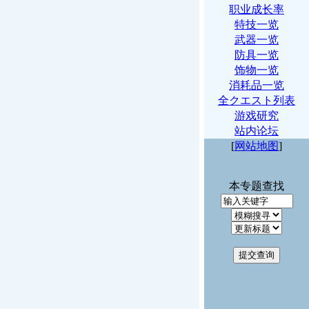
职业成长率
特技一览
武器一览
防具一览
饰物一览
消耗品一览
全クエスト列表
游戏研究
站内论坛
[
网站地图
]
本专题查找