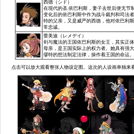
西德（シド）
在现代的圣.依巴利斯，妻子去世后便无节
变化后的依巴利斯中作为战斗裁判和司法
特的父亲，又是威严的西德，他对依巴利
常忠诚。
蕾美迪（レメデイ）
剑与魔法的王国依巴利斯的女王，其实正
母亲，是王国实际上的权力者。她具有强
缪特的想法制定法律，操作着王国的命运
点击可以放大观看整张人物设定图。这次的人设画单独来