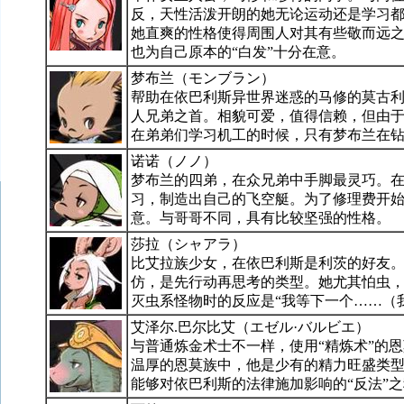
反，天性活泼开朗的她无论运动还是学习
她直爽的性格使得周围人对其有些敬而远
也为自己原本的“白发”十分在意。
梦布兰（モンブラン）
帮助在依巴利斯异世界迷惑的马修的莫古
人兄弟之首。相貌可爱，值得信赖，但由
在弟弟们学习机工的时候，只有梦布兰在
诺诺（ノノ）
梦布兰的四弟，在众兄弟中手脚最灵巧。
习，制造出自己的飞空艇。为了修理费开
意。与哥哥不同，具有比较坚强的性格。
莎拉（シャアラ）
比艾拉族少女，在依巴利斯是利茨的好友
仿，是先行动再思考的类型。她尤其怕虫
灭虫系怪物时的反应是“我等下一个……（我P
艾泽尔.巴尔比艾（エゼル·バルビエ）
与普通炼金术士不一样，使用“精炼术”的
温厚的恩莫族中，他是少有的精力旺盛类
能够对依巴利斯的法律施加影响的“反法”