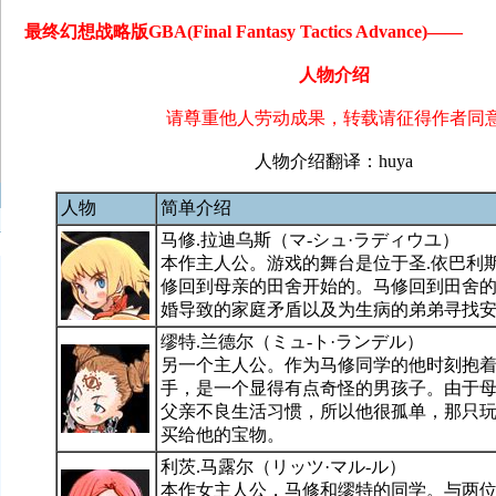
最终幻想战略版GBA(Final Fantasy Tactics Advance)——
人物介绍
请尊重他人劳动成果，转载请征得作者同
人物介绍翻译：huya
人物
简单介绍
马修.拉迪乌斯（マ-シュ·ラディウユ）
本作主人公。游戏的舞台是位于圣.依巴利
修回到母亲的田舍开始的。马修回到田舍
婚导致的家庭矛盾以及为生病的弟弟寻找
缪特.兰德尔（ミュ-ト·ランデル）
另一个主人公。作为马修同学的他时刻抱
手，是一个显得有点奇怪的男孩子。由于
父亲不良生活习惯，所以他很孤单，那只
买给他的宝物。
利茨.马露尔（リッツ·マル-ル）
本作女主人公，马修和缪特的同学。与两