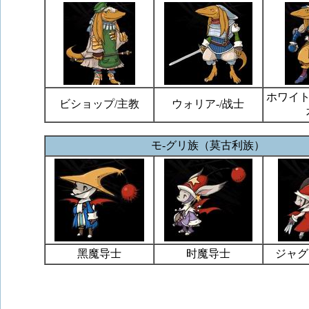
ホワイト
ビショップ/主教
ウォリア-/战士
モ-グリ族（莫古利族）
黑魔导士
时魔导士
ジャグ