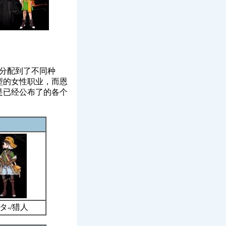
分配到了不同种
型的女性职业，而恩
是已经公布了的各个
タ-/猎人