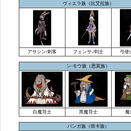
ヴィエラ族（比艾拉族）
アサシン/刺客
フェンサ-/剑士
弓使
ン·モウ族（恩莫族）
白魔导士
黑魔导士
魔
バンガ族（班卡族）