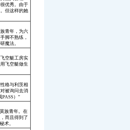
都很优秀。由于
之。但这样的她
利族青年，为六
于手脚不熟练，
钻研魔法。
在飞空艇工房实
始用飞空艇做生
。性格与利茨相
，对被询问去消
ASS）”
恩莫族青年。在
型，而且得到了
之秘术。