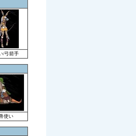
い/弓箭手
兽使い