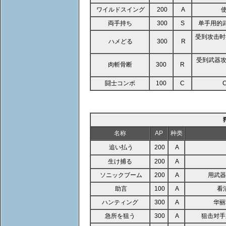
ワイルドスイング
200
A
両手持ち
300
S
单手用的
受到攻击时
ハメどる
300
R
受到武器攻
肉斬骨断
300
R
闘士コンボ
100
C
名称
AP
种类
追い払う
200
A
生け捕る
200
A
ソニックブーム
200
A
用武
助言
100
A
看
ハンティング
300
A
华丽
急所を狙う
300
A
狙击对手