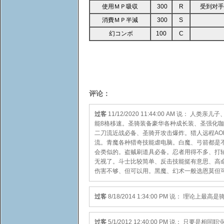
使用ＭＰ吸収
300
R
受到对手
消費ＭＰ半減
300
S
幻コンボ
100
C
评论：
过客
11/12/2020 11:44:00 AM 说：
能8格移速。圣骑装备豪华各种成长装、圣强化咖
二刀流近战必备、圣骑开攻击爆炸。猎人远程AO
流。青魔各种猎奇技能虐电脑。白魔、弓箭都是
会类似的。盗贼刷道具必备。忍者用得不多、打辅
无视了。斗士比较简单、反击技能挺有意思、高
伤害不够、但可以用。黑魔、幻术一般选恩莫但
过客
8/18/2014 1:34:00 PM 说： 
过客
5/1/2012 12:40:00 PM 说： 只要是