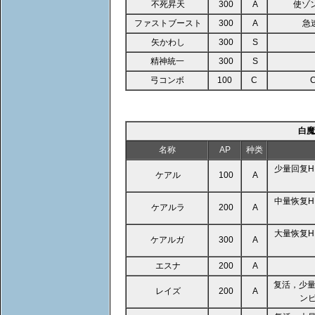
不死昇天
300
A
使ゾ
ファストブースト
300
A
急
矢かわし
300
S
精神統一
300
S
弓コンボ
100
C
白魔
名称
AP
种类
少量回复H
ケアル
100
A
中量恢复H
ケアルラ
200
A
大量恢复H
ケアルガ
300
A
エスナ
200
A
复活，少量
レイズ
200
A
ン