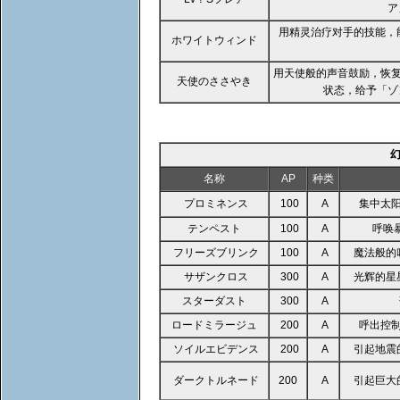
ア
用精灵治疗对手的技能，
ホワイトウィンド
用天使般的声音鼓励，恢复
天使のささやき
状态，给予「ゾ
名称
AP
种类
プロミネンス
100
A
集中太
テンペスト
100
A
呼唤
フリーズブリンク
100
A
魔法般的
サザンクロス
300
A
光辉的星
スターダスト
300
A
ロードミラージュ
200
A
呼出控
ソイルエビデンス
200
A
引起地震
ダークトルネード
200
A
引起巨大