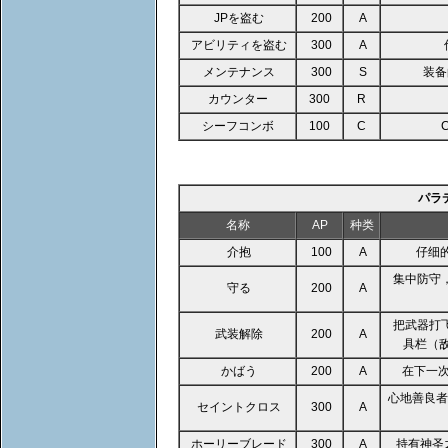
JPを盗む
200
A
アビリティを盗む
300
A
メンテナンス
300
S
装备
カウンター
300
R
シーフコンボ
100
C
パラ
名称
AP
种类
介抱
100
A
仔细
集中防守
守る
200
A
把武器打
武装解除
200
A
具栏（
かばう
200
A
在下一
心地善良者
セイントクロス
300
A
ホーリーブレード
300
A
持有神圣