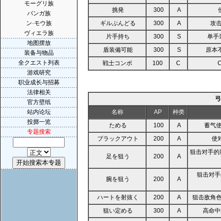
モーグリ族
挑発
300
A
バンガ族
ン·モウ族
ギルぶんどる
300
A
攻
ヴィエラ族
片手持ち
300
S
单手
地图摆放
盾装備可能
300
S
原本
装备与物品
全クエスト列表
戦士コンボ
100
C
游戏研究
职业成长与招募
法律相关
弓
官方壁纸
站内论坛
名称
AP
种类
投掷一览
ためる
100
A
蓄气使
专题搜索
ブラックアウト
200
A
使
狙击对手的
足を狙う
200
A
狙击对手
腕を狙う
200
A
ハートを射抜く
200
A
狙击敌角
狙い定める
300
A
高命中