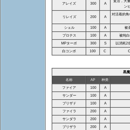
复活，大量
アレイズ
300
A
ン
对活着的角
リレイズ
200
A
シェル
100
A
被
プロテス
100
A
被纯白
MPターボ
300
S
以消耗2
白コンボ
100
C
黒魔
名称
AP
种类
ファイア
100
A
サンダー
100
A
ブリザド
100
A
ファイラ
200
A
サンダラ
200
A
ブリザラ
200
A