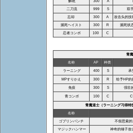
解呪
300
A
二刀流
999
S
双
忘却
300
A
攻击头的技
瀕死ヘイスト
300
R
瀕死状
忍者コンボ
100
C
青
名称
AP
种类
ラーニング
400
S
承
MPすりかえ
300
R
给予HP的
免疫
300
S
强壮
青コンボ
100
C
青魔道士（ラーニング习得特
名称
ゴブリンパンチ
不假思索的
マジックハンマー
神奇的锤子攻