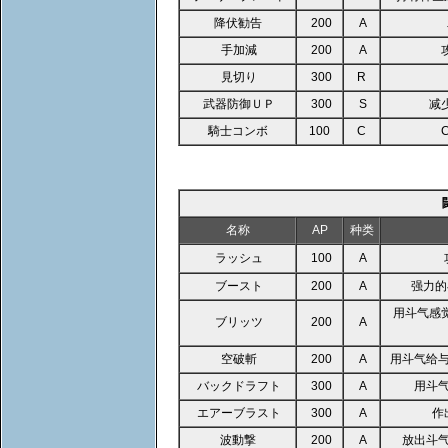
降伏勧告
200
A
手加減
200
A
見切り
300
R
武器防御ＵＰ
300
S
减
騎士コンボ
100
C
名称
AP
种类
ラッシュ
100
A
ブースト
200
A
强力的
用斗气感
ブリッツ
200
A
空破斬
200
A
用斗气给
バックドラフト
300
A
用斗
エアーブラスト
300
A
作
波動撃
200
A
放出斗