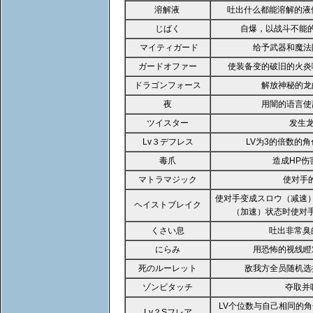
溶解液
吐出什么都能溶解的液
じばく
自爆，以战斗不能
マイティガード
给予武器和魔法
ガードオファー
使装备变的破旧的火炎
ドラゴンフォース
解放神秘的龙
夜
用闇的语言使
ツイスター
发生龙
Lv３デフレス
LV为3的倍数的
毒爪
造成HP伤
マトラマジック
使对手的
使对手变成スロウ（减速
ヘイストブレイク
（加速）状态时使对
くさい息
吐出非常臭
にらみ
用恐怖的视线瞪
死のルーレット
敌我方全员随机选
ゾンビタッチ
夺取并
LV个位数与自己相同的
Lv？Sフレア