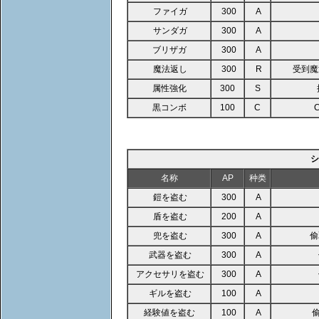
ファイガ
300
A
サンダガ
300
A
ブリザガ
300
A
魔法返し
300
R
受到魔
属性強化
300
S
黒コンボ
100
C
シ
名称
AP
种类
鎧を盗む
300
A
盾を盗む
200
A
兜を盗む
300
A
偷
武器を盗む
300
A
アクセサリを盗む
300
A
ギルを盗む
100
A
経験値を盗む
100
A