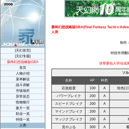
最终幻想战略版GBA(Final Fantasy Tactics Advan
人类
制作：
[天幻首页]
特技作用翻
[天幻专题]
最终幻想战略版GBA
请尊重他人劳动成
首页
ソル
人物介绍
菜单解说
名称
AP
种类
战斗讲解
応急処置
100
A
给伤口
市镇场所
パワーブレイク
200
A
异常状态
怪物银行
スピードブレイク
200
A
敌方一览
マインドブレイク
200
A
职业一览
マッジクブレイク
200
A
特技一览
人类
見やぶる
300
A