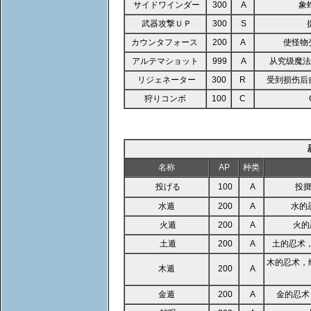
サイドワインダー
300
A
象
武器攻撃ＵＰ
300
S
カウンタフォース
200
A
使怪物
アルテマショット
999
A
从究级魔
リジェネーター
300
R
受到损伤后
狩りコンボ
100
C
名称
AP
种类
投げる
100
A
投
水遁
200
A
水的
火遁
200
A
火的
土遁
200
A
土的忍术
木的忍术，
木遁
200
A
金遁
200
A
金的忍术